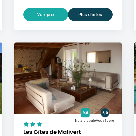
Voir prix
Plus d’infos
9,8
6,0
Note globale
AquaScore
Les Gîtes de Malivert