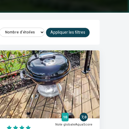
Appliquer les filtres
10
7,0
Note globale
AquaScore