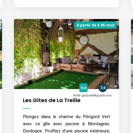
À partir de € 85 /nuit
9,4
7,0
Note globale
AquaScore
Les Gîtes de La Treille
Plongez dans le charme du Périgord Vert
avec ce gîte avec piscine à Montagrier,
Dordogne. Profitez d’une piscine extérieure,