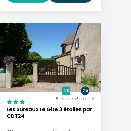
9,5
7,0
Note globale
AquaScore
Les Sureaux Le Gite 3 étoiles par
CDT24