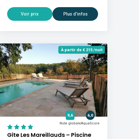
Voir prix
Plus d’infos
À partir de € 215 /nuit
9,6
6,0
Note globale
AquaScore
Gîte Les Mareillauds – Piscine