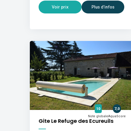
Voir prix
Plus d’infos
10
7,0
Note globale
AquaScore
Gite Le Refuge des Ecureuils