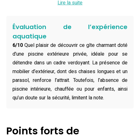
amateurs de balades à vélo ou de randonnées.
Lire la suite
Joliment aménagé, ce gîte avec piscine accueille
confortablement jusqu’à 8 personnes grâce à ses trois
Évaluation de l’expérience
chambres spacieuses, équipées de lits doubles et d’un
aquatique
grand lit double, ainsi qu’un canapé-lit dans le salon. La
6/10
Quel plaisir de découvrir ce gîte charmant doté
cuisine moderne, dotée d’un lave-vaisselle, d’un four, d’une
d’une piscine extérieure privée, idéale pour se
machine à café et de tout le nécessaire, rend les repas
détendre dans un cadre verdoyant. La présence de
faciles et agréables. Deux salles de bains pratiques, du
mobilier d’extérieur, dont des chaises longues et un
linge de maison et des serviettes (disponibles en option),
parasol, renforce l’attrait. Toutefois, l’absence de
une terrasse, un barbecue et même la possibilité de venir
piscine intérieure, chauffée ou pour enfants, ainsi
avec vos animaux de compagnie, tout est pensé pour un
qu’un doute sur la sécurité, limitent la note.
séjour convivial et sans contraintes.
Un des grands atouts de ce gîte avec piscine à
Campsegret reste bien sûr sa piscine privée, parfaite pour
Points forts de
se rafraîchir lors des chaudes journées d’été ou se