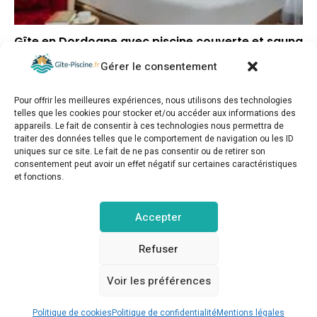
Gîte en Dordogne avec piscine couverte et sauna
Gérer le consentement
–
Note globale
–
Situation géographique
Pour offrir les meilleures expériences, nous utilisons des technologies
–
Rapport qualité/prix
telles que les cookies pour stocker et/ou accéder aux informations des
appareils. Le fait de consentir à ces technologies nous permettra de
traiter des données telles que le comportement de navigation ou les ID
uniques sur ce site. Le fait de ne pas consentir ou de retirer son
consentement peut avoir un effet négatif sur certaines caractéristiques
et fonctions.
gite-piscine.fr © Copyright 2025. Tous droits réservés.
Accepter
MENTIONS LÉGALES
POLITIQUE DE CONFIDENTIALITÉ
Refuser
Voir les préférences
POLITIQUE DE COOKIES (UE)
CONTACT
Réserver sur Booking.com
Politique de cookies
Politique de confidentialité
Mentions légales