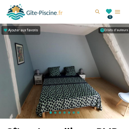
GITE-PISCINE.FR
Search
0
Location de gîte avec piscine en France
Ajouter aux favoris
Droits d'auteurs