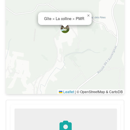
×
Gîte « La colline » PMR
Leaflet
|
© OpenStreetMap & CartoDB