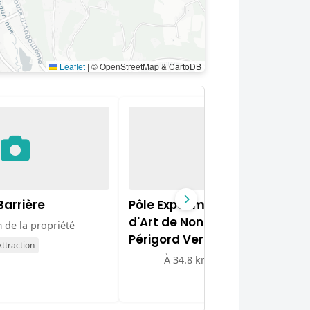
Leaflet
|
© OpenStreetMap & CartoDB
arrière
Pôle Expérimental Métiers
d'Art de Nontron et du
 de la propriété
Périgord Vert
ttraction
À 34.8 km de la propriété
Musée