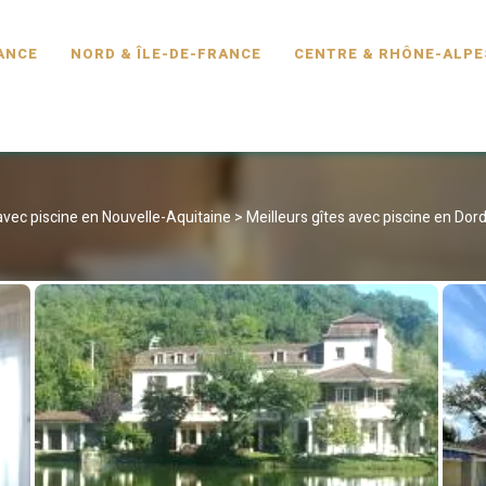
SCINE.FR
ANCE
NORD & ÎLE-DE-FRANCE
CENTRE & RHÔNE-ALPE
 avec piscine en Nouvelle-Aquitaine
>
Meilleurs gîtes avec piscine en Do