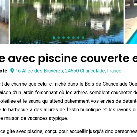
e avec piscine couverte 
noté
16 Allée des Bruyères, 24650 Chancelade, France
ant de charme que celui-ci, niché dans le Bois de Chancelade O
a maison d’un jardin foisonnant où les arbres semblent chuchoter
nsoleillée et le sauna qui attend patiemment vos envies de détent
me le barbecue a des allures de festin bucolique et les rayons du 
tte maison de vacances atypique.
ce gîte avec piscine, conçu pour accueillir jusqu’à cinq person