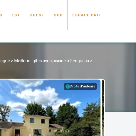
S
EST
OUEST
SUD
ESPACE PRO
rdogne
>
Meilleurs gîtes avec piscine à Périgueux
>
Droits d'auteurs