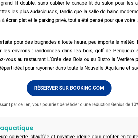
n grand lit double, sans oublier le canapé-lit du salon pour les
ettes les plus audacieuses, tandis que la salle de bains moderne
ision à écran plat et le parking privé, tout a été pensé pour que vot
, parfaite pour des baignades à toute heure, peu importe la météo. 
r les environs : randonnées dans les bois, golf de Périgueux
z-vous au restaurant L’Orée des Bois ou au Bistro la Verrière p
départ idéal pour rayonner dans toute la Nouvelle-Aquitaine et s
RÉSERVER SUR BOOKING.COM
ssant par ce lien, vous pourriez bénéficier d'une réduction Genius de 10%
e aquatique
rieure couverte, chauffée et privative, idéale pour profiter en to