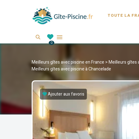
GITE-PI
TOUTE LA FR
Location de gîte avec piscine en France
Search
0
Meilleurs gîtes avec piscine en France
>
Meilleurs gîtes
Meilleurs gîtes avec piscine à Chancelade
Ajouter aux favoris