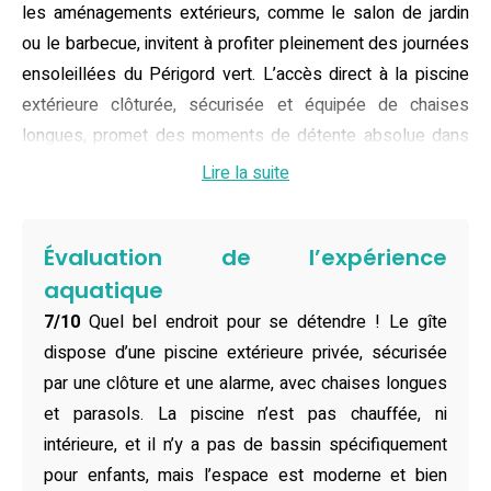
les aménagements extérieurs, comme le salon de jardin
ou le barbecue, invitent à profiter pleinement des journées
ensoleillées du Périgord vert. L’accès direct à la piscine
extérieure clôturée, sécurisée et équipée de chaises
longues, promet des moments de détente absolue dans
un cadre authentique et convivial.
Lire la suite
Ce gîte spacieux peut accueillir jusqu’à six personnes
grâce à ses trois chambres confortables, toutes équipées
Évaluation de l’expérience
de placards pratiques et de lits doubles. La maison
aquatique
comprend deux salles de bains, dont l’une avec une
7/10
Quel bel endroit pour se détendre ! Le gîte
douche à l’italienne, et propose tout le nécessaire pour un
dispose d’une piscine extérieure privée, sécurisée
séjour sans souci : linge de lit, serviettes, cuisine
par une clôture et une alarme, avec chaises longues
entièrement équipée, lave-vaisselle, lave-linge et sèche-
et parasols. La piscine n’est pas chauffée, ni
linge. L’établissement est accessible aux personnes à
intérieure, et il n’y a pas de bassin spécifiquement
mobilité réduite et dispose d’une connexion Wi-Fi gratuite,
pour enfants, mais l’espace est moderne et bien
de la climatisation, d’un parking privé ainsi que d’un salon