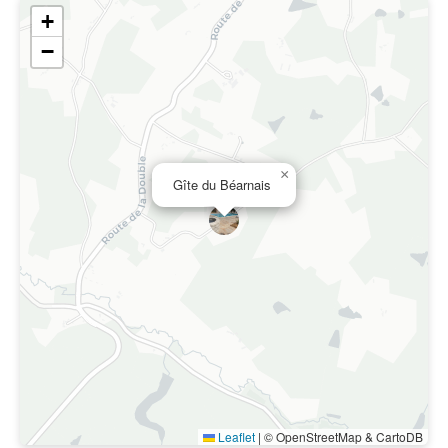
+
−
×
Gîte du Béarnais
Leaflet
|
© OpenStreetMap & CartoDB