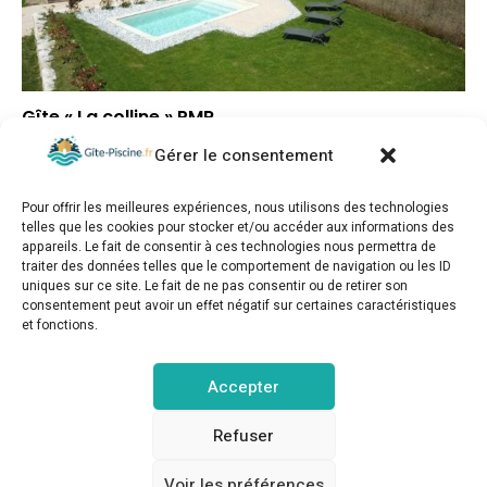
Gîte « La colline » PMR
Gérer le consentement
▲
Note globale
▲
Situation géographique
Pour offrir les meilleures expériences, nous utilisons des technologies
▲
Rapport qualité/prix
telles que les cookies pour stocker et/ou accéder aux informations des
appareils. Le fait de consentir à ces technologies nous permettra de
traiter des données telles que le comportement de navigation ou les ID
uniques sur ce site. Le fait de ne pas consentir ou de retirer son
consentement peut avoir un effet négatif sur certaines caractéristiques
et fonctions.
gite-piscine.fr © Copyright 2025. Tous droits réservés.
Accepter
MENTIONS LÉGALES
POLITIQUE DE CONFIDENTIALITÉ
Refuser
Voir les préférences