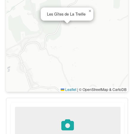
×
Les Gîtes de La Treille
Leaflet
|
© OpenStreetMap & CartoDB