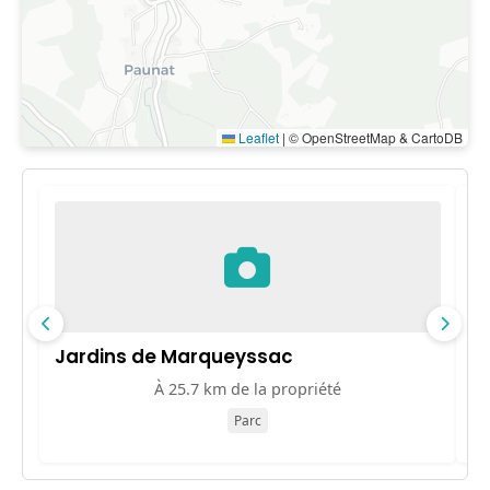
Leaflet
|
© OpenStreetMap & CartoDB
Jardins de Marqueyssac
C
À 25.7 km de la propriété
Parc