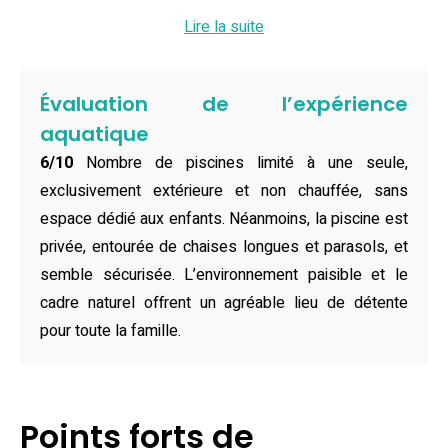
tumulte urbain mais à quelques minutes seulement des
Lire la suite
sites emblématiques du Périgord.
Dans cette maison de vacances d’une capacité de six
Évaluation de l’expérience
personnes, découvrez trois chambres spacieuses et
aquatique
lumineuses, parfaites pour accueillir familles ou amis.
6/10
Nombre de piscines limité à une seule,
Deux chambres disposent de grands lits doubles tandis
exclusivement extérieure et non chauffée, sans
que la troisième offre deux lits simples, assurant à chacun
espace dédié aux enfants. Néanmoins, la piscine est
un espace confortable. La cuisine, entièrement équipée
privée, entourée de chaises longues et parasols, et
avec réfrigérateur, lave-vaisselle, four et machine à café,
semble sécurisée. L’environnement paisible et le
permet de préparer de délicieux repas à partager dans la
cadre naturel offrent un agréable lieu de détente
grande salle à manger ou sur la terrasse. Deux salles de
pour toute la famille.
bains modernes, le linge de lit, les serviettes, la connexion
Wi-Fi gratuite, ainsi qu’un parking privé et sécurisé sont
compris pour un séjour sans souci. Les chambres non-
Points forts de
fumeurs et familiales garantissent un environnement sain