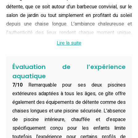
détente, que ce soit autour d’un barbecue convivial, sur le
salon de jardin ou tout simplement en profitant du soleil
depuis une chaise longue. L’ambiance chaleureuse et
l’authenticité des lieux rendent chaque moment unique,
pour des vacances inoubliables en famille ou entre amis.
Lire la suite
Maison moderne et lumineuse, ce gîte avec piscine
accueille jusqu’à six personnes dans trois grandes
Évaluation de l’expérience
chambres confortables, toutes équipées de lits doubles,
aquatique
de climatisation et de rangements pratiques. Vous y
7/10
Remarquable pour ses deux piscines
trouverez également une cuisine entièrement équipée
extérieures adaptées à tous les âges, ce gîte offre
(réfrigérateur, lave-vaisselle, four, micro-ondes, machine à
également des équipements de détente comme des
café Barista, etc.), une salle de bain privative avec douche
chaises longues et une piscine sécurisée. L’absence
à l’italienne, un deuxième WC indépendant, ainsi qu’une
de piscine intérieure, chauffée et d’espace
buanderie avec lave-linge et sèche-linge. Le linge de
spécifiquement conçu pour les enfants limite
maison, les serviettes et tous les équipements
toutefois l’expérience pour certains profils de