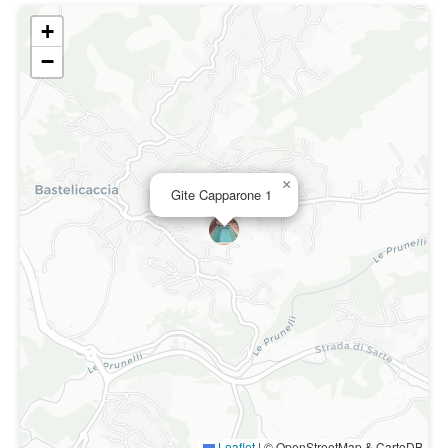
+
−
×
Gite Capparone 1
Leaflet
|
© OpenStreetMap & CartoDB