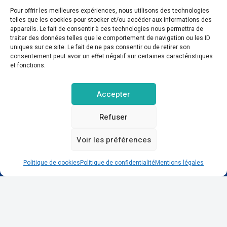
Pour offrir les meilleures expériences, nous utilisons des technologies
telles que les cookies pour stocker et/ou accéder aux informations des
appareils. Le fait de consentir à ces technologies nous permettra de
traiter des données telles que le comportement de navigation ou les ID
uniques sur ce site. Le fait de ne pas consentir ou de retirer son
consentement peut avoir un effet négatif sur certaines caractéristiques
et fonctions.
Domaine Colonna-Santini, Gite Piscine, Sauna,
Accepter
Spa
▼
Note globale
Refuser
▲
Situation géographique
▲
Rapport qualité/prix
Voir les préférences
Réserver sur Booking.com
Politique de cookies
Politique de confidentialité
Mentions légales
Réduction Genius 10% et plus possible via ce lien.
gite-piscine.fr © Copyright 2025. Tous droits réservés.