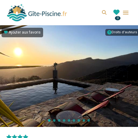
GITE-PISCINE.FR
Search
0
Location de gîte avec piscine en France
Ajouter aux favoris
Droits d'auteurs