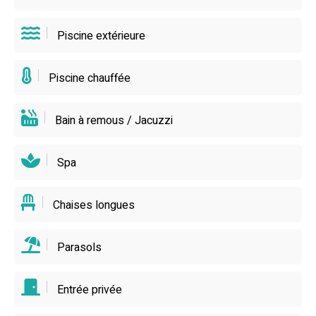
locales (mention spéciale à la charcuterie corse et aux
spécialités du cru). Bref, ce gîte avec piscine à Porri, près
Piscine extérieure
de Corte, c’est la promesse de vacances corses
inoubliables, avec une bonne dose de farniente et de
Piscine chauffée
rigolade.
Bain à remous / Jacuzzi
Spa
Chaises longues
Parasols
Entrée privée