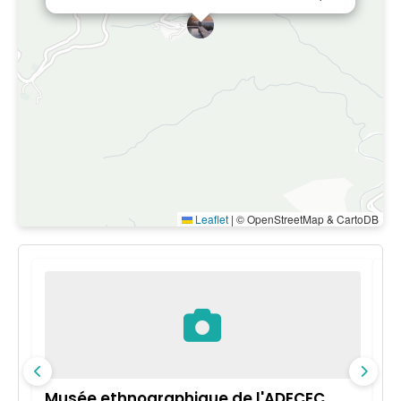
Leaflet
|
© OpenStreetMap & CartoDB
Musée ethnographique de l'ADECEC
Se