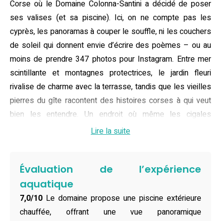
Corse où le Domaine Colonna-Santini a décidé de poser
ses valises (et sa piscine). Ici, on ne compte pas les
cyprès, les panoramas à couper le souffle, ni les couchers
de soleil qui donnent envie d’écrire des poèmes – ou au
moins de prendre 347 photos pour Instagram. Entre mer
scintillante et montagnes protectrices, le jardin fleuri
rivalise de charme avec la terrasse, tandis que les vieilles
pierres du gîte racontent des histoires corses à qui veut
bien les entendre. Un endroit où même les cigales
semblent avoir signé un contrat d’exclusivité pour
Lire la suite
l’ambiance sonore.
Dans la chambre, du confort et de la douceur : un grand lit
Évaluation de l’expérience
double pour les amoureux ou ceux qui aiment s’étaler, un
aquatique
canapé-lit pour les enfants ou les ronfleurs, et tout ce qu’il
7,0/10
Le domaine propose une piscine extérieure
faut pour cuisiner un fiadone ou réchauffer une pizza (on
chauffée, offrant une vue panoramique
ne juge pas). La salle de bains, elle, n’a rien à envier à un