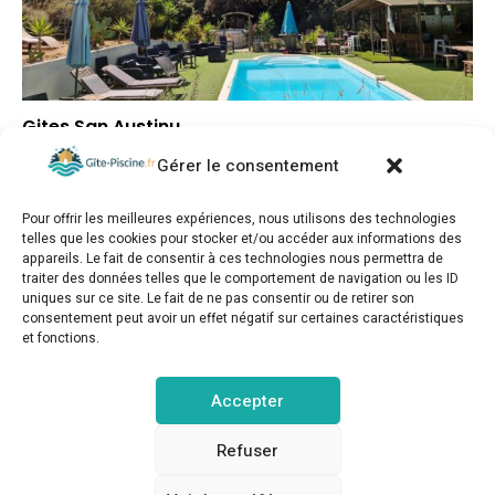
Gites San Austinu
Gérer le consentement
▼
Note globale
▼
Situation géographique
Pour offrir les meilleures expériences, nous utilisons des technologies
▼
Rapport qualité/prix
telles que les cookies pour stocker et/ou accéder aux informations des
appareils. Le fait de consentir à ces technologies nous permettra de
traiter des données telles que le comportement de navigation ou les ID
uniques sur ce site. Le fait de ne pas consentir ou de retirer son
consentement peut avoir un effet négatif sur certaines caractéristiques
et fonctions.
gite-piscine.fr © Copyright 2025. Tous droits réservés.
Accepter
MENTIONS LÉGALES
POLITIQUE DE CONFIDENTIALITÉ
Refuser