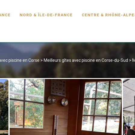
SCINE.FR
ANCE
NORD & ÎLE-DE-FRANCE
CENTRE & RHÔNE-ALPE
 avec piscine en Corse
>
Meilleurs gîtes avec piscine en Corse-du-Sud
>
M