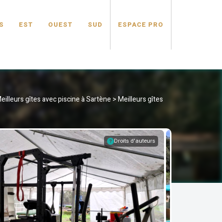
S
EST
OUEST
SUD
ESPACE PRO
eilleurs gîtes avec piscine à Sartène
>
Meilleurs gîtes
Droits d'auteurs