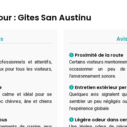
ur : Gites San Austinu
fs
Avi
Proximité de la route
fessionnels et attentifs,
Certains visiteurs mentionnent
x pour tous les visiteurs,
occasionner un peu de
l’environnement sonore.
e
Entretien extérieur per
s calme et idéal pour se
Quelques avis signalent que
ec chèvres, âne et chiens
sembler un peu négligés ou
l’expérience globale.
ous
Légère odeur dans cer
ipements de cuisine, jeux
Une légère odeur de pièc