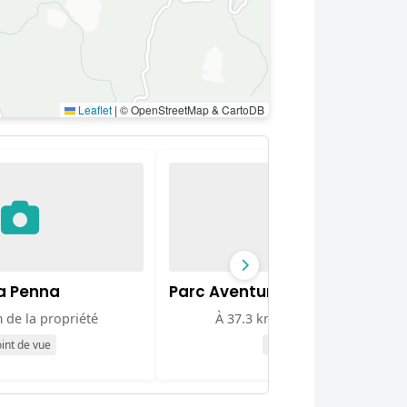
Leaflet
|
© OpenStreetMap & CartoDB
a Penna
Parc Aventure
 de la propriété
À 37.3 km de la propriété
int de vue
Attraction