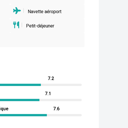
Navette aéroport
Petit-déjeuner
7.2
7.1
ique
7.6