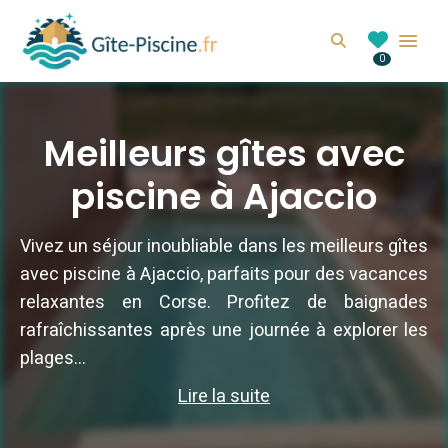
GITE-PISCINE.FR
Search
0
Location de gîte avec piscine en France
Meilleurs gîtes avec
piscine à Ajaccio
Vivez un séjour inoubliable dans les meilleurs gîtes
avec piscine à Ajaccio, parfaits pour des vacances
relaxantes en Corse. Profitez de baignades
rafraîchissantes après une journée à explorer les
plages...
Lire la suite