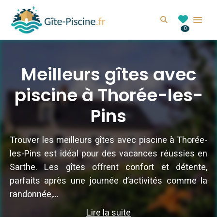
GITE-PISCINE.FR
Search
0
Location de gîte avec piscine en France
Meilleurs gîtes avec
piscine à Thorée-les-
Pins
Trouver les meilleurs gîtes avec piscine à Thorée-
les-Pins est idéal pour des vacances réussies en
Sarthe. Les gîtes offrent confort et détente,
parfaits après une journée d’activités comme la
randonnée,...
Lire la suite