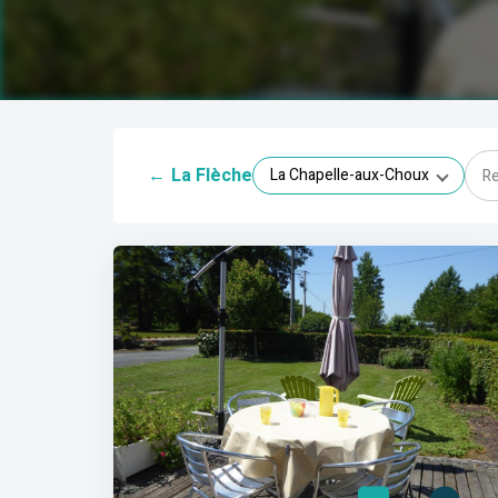
←
La Flèche
La Chapelle-aux-Choux