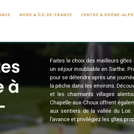
SCINE.FR
ANCE
NORD & ÎLE-DE-FRANCE
CENTRE & RHÔNE-ALPE
tes
Faites le choix des meilleurs gîte
un séjour inoubliable en Sarthe. P
pour se détendre après une journée
e à
la pêche dans les environs. Découv
et les charmants villages alento
-
Chapelle-aux-Choux offrent égalem
aux sentiers de la vallée du Loir
l’avance et privilégiez les gîtes p