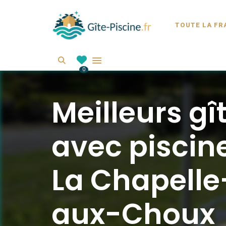
GITE-PI
TOUTE LA FR
Location de gîte avec piscine en France
Search
0
Meilleurs gî
avec piscin
La Chapelle
aux-Choux