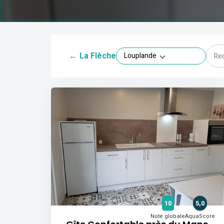
←
La Flèche
Louplande
10
5,0
Note globale
AquaScore