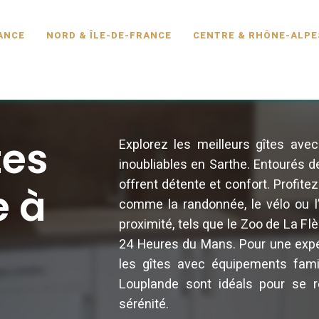
SCINE.FR
ANCE
NORD & ÎLE-DE-FRANCE
CENTRE & RHÔNE-ALPE
tes
Explorez les meilleurs gîtes av
inoubliables en Sarthe. Entourés
offrent détente et confort. Profite
e à
comme la randonnée, le vélo ou l’é
proximité, tels que le Zoo de La Fl
24 Heures du Mans. Pour une expéri
les gîtes avec équipements famil
Louplande sont idéals pour se r
sérénité.