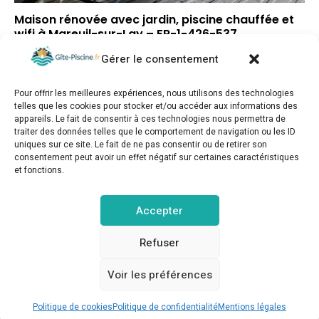
Maison rénovée avec jardin, piscine chauffée et
wifi à Mareuil-sur-Lay – FR-1-426-537
Gérer le consentement
▼
Note globale
▼
Situation géographique
Pour offrir les meilleures expériences, nous utilisons des technologies
▼
Rapport qualité/prix
telles que les cookies pour stocker et/ou accéder aux informations des
appareils. Le fait de consentir à ces technologies nous permettra de
traiter des données telles que le comportement de navigation ou les ID
uniques sur ce site. Le fait de ne pas consentir ou de retirer son
consentement peut avoir un effet négatif sur certaines caractéristiques
et fonctions.
gite-piscine.fr © Copyright 2025. Tous droits réservés.
Accepter
MENTIONS LÉGALES
POLITIQUE DE CONFIDENTIALITÉ
Refuser
Voir les préférences
POLITIQUE DE COOKIES (UE)
CONTACT
Réserver sur Booking.com
Politique de cookies
Politique de confidentialité
Mentions légales
Réduction Genius 10% et plus possible via ce lien.