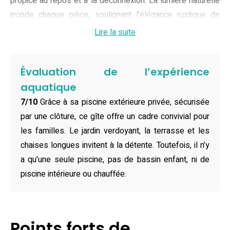
propice au repos et à la déconnexion. La lumière naturelle
inonde chaque pièce, soulignant l’élégance rustique de
cette maison de vacances typique du Pays de la Loire.
Lire la suite
La maison propose trois chambres confortables, parfaites
pour farniente en famille ou entre amis, pouvant accueillir
Évaluation de l’expérience
jusqu’à six personnes. Les espaces de vie sont spacieux
aquatique
et lumineux, avec un salon doté d’une cheminée, une
7/10
Grâce à sa piscine extérieure privée, sécurisée
cuisine entièrement équipée, deux salles de bains
par une clôture, ce gîte offre un cadre convivial pour
modernes et tout le linge de maison fourni. La connexion
les familles. Le jardin verdoyant, la terrasse et les
Wi-Fi gratuite, la télévision par câble, ainsi que des livres et
chaises longues invitent à la détente. Toutefois, il n’y
jeux pour enfants assurent des moments agréables à tout
a qu’une seule piscine, pas de bassin enfant, ni de
instant. Pour les familles, un lit bébé et une chaise haute
piscine intérieure ou chauffée.
sont mis à disposition, tandis que les chambres non-
fumeurs garantissent un environnement sain et relaxant.
Réel atout du gîte, la piscine privée et clôturée promet de
Points forts de