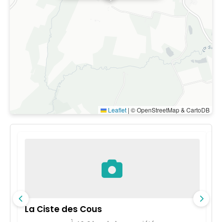
Leaflet
|
© OpenStreetMap & CartoDB
La Ciste des Cous
D