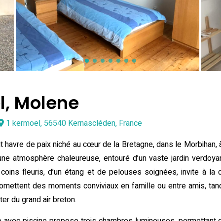
l, Molene
1 kermoel, 56540 Kernascléden, France
it havre de paix niché au cœur de la Bretagne, dans le Morbihan, 
 une atmosphère chaleureuse, entouré d’un vaste jardin verdoyan
 coins fleuris, d’un étang et de pelouses soignées, invite à la 
romettent des moments conviviaux en famille ou entre amis, tan
iter du grand air breton.