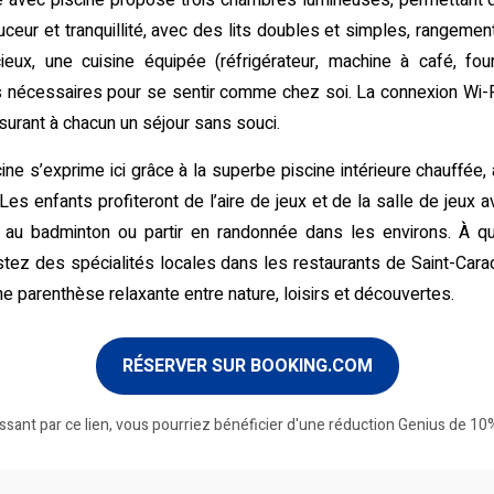
îte avec piscine propose trois chambres lumineuses, permettant d
eur et tranquillité, avec des lits doubles et simples, rangement
x, une cuisine équipée (réfrigérateur, machine à café, four
nécessaires pour se sentir comme chez soi. La connexion Wi-Fi 
surant à chacun un séjour sans souci.
scine s’exprime ici grâce à la superbe piscine intérieure chauffée
Les enfants profiteront de l’aire de jeux et de la salle de jeux 
r au badminton ou partir en randonnée dans les environs. À q
stez des spécialités locales dans les restaurants de Saint-Cara
e parenthèse relaxante entre nature, loisirs et découvertes.
RÉSERVER SUR BOOKING.COM
ssant par ce lien, vous pourriez bénéficier d'une réduction Genius de 10%