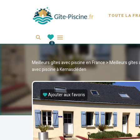
GITE-PI
TOUTE LA FR
Location de gîte avec piscine en France
Search
0
Meilleurs gîtes avec piscine en France
>
Meilleurs gîtes
avec piscine à Kernascléden
Ajouter aux favoris