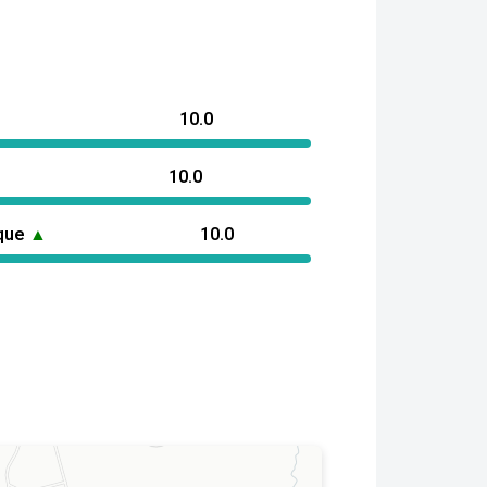
10.0
10.0
ique
▲
10.0