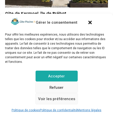
Gite de Kermoel, île de Bréhat
Gérer le consentement
–
Note globale
–
Situation géographique
Pour offrir les meilleures expériences, nous utilisons des technologies
–
Rapport qualité/prix
telles que les cookies pour stocker et/ou accéder aux informations des
appareils. Le fait de consentir à ces technologies nous permettra de
traiter des données telles que le comportement de navigation ou les ID
uniques sur ce site. Le fait de ne pas consentir ou de retirer son
consentement peut avoir un effet négatif sur certaines caractéristiques
et fonctions.
gite-piscine.fr © Copyright 2025. Tous droits réservés.
Accepter
MENTIONS LÉGALES
POLITIQUE DE CONFIDENTIALITÉ
Refuser
Voir les préférences
POLITIQUE DE COOKIES (UE)
CONTACT
Réserver sur Booking.com
Politique de cookies
Politique de confidentialité
Mentions légales