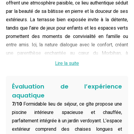
offrent une atmosphère paisible, ce lieu authentique séduit
par la beauté de sa bâtisse en pierre et la douceur de ses
extérieurs. La terrasse bien exposée invite à la détente,
tandis que l’aire de jeux pour enfants et les espaces verts
promettent des moments de convivialité en famille ou
entre amis. Ici, la nature dialogue avec le confort, créant
une parenthèse enchantée au cœur du Morbihan, à
quelques encablures de Pontivy et de Lorient.
Lire la suite
Ce gîte avec piscine peut accueillir deux personnes dans
une chambre douillette, idéale pour un séjour romantique
Évaluation de l’expérience
ou une échappée à deux. Parfaite pour se ressourcer, la
aquatique
maison dispose d’un salon lumineux, d’une salle de bains
7/10
Formidable lieu de séjour, ce gîte propose une
moderne et d’une cuisine entièrement équipée, avec
piscine intérieure spacieuse et chauffée,
machine à café, lave-vaisselle et tout le nécessaire pour
parfaitement intégrée à un jardin verdoyant. L’espace
préparer de délicieux repas. Le linge de maison est fourni,
extérieur comprend des chaises longues et
tout comme la connexion Wi-Fi gratuite, et le parking privé