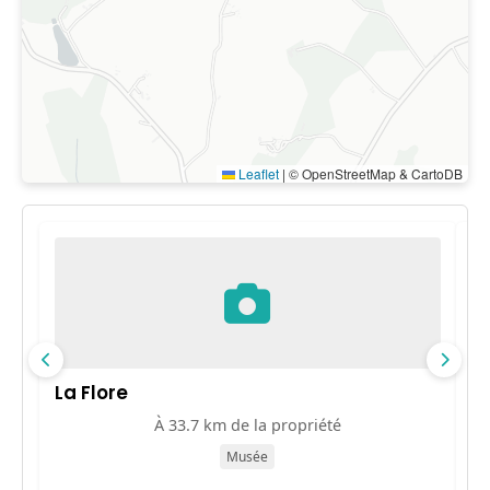
Leaflet
|
© OpenStreetMap & CartoDB
La Flore
M
À 33.7 km de la propriété
Musée