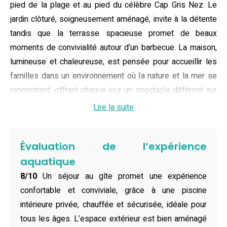
pied de la plage et au pied du célèbre Cap Gris Nez. Le
jardin clôturé, soigneusement aménagé, invite à la détente
tandis que la terrasse spacieuse promet de beaux
moments de convivialité autour d’un barbecue. La maison,
lumineuse et chaleureuse, est pensée pour accueillir les
familles dans un environnement où la nature et la mer se
rencontrent, offrant chaque jour un spectacle différent sur
la Côte d’Opale.
Lire la suite
Dans ce gîte avec piscine, il est facile de se sentir chez
soi grâce à ses quatre chambres confortables pouvant
Évaluation de l’expérience
accueillir jusqu’à dix personnes. La suite parentale au rez-
aquatique
de-chaussée assure intimité et praticité, tandis que les
8/10
Un séjour au gîte promet une expérience
deux chambres doubles à l’étage et le dortoir en
confortable et conviviale, grâce à une piscine
mezzanine, parfait pour les enfants, rendent le séjour
intérieure privée, chauffée et sécurisée, idéale pour
agréable pour tous. Le linge de lit et les serviettes sont
tous les âges. L’espace extérieur est bien aménagé
disponibles, la cuisine entièrement équipée permet de