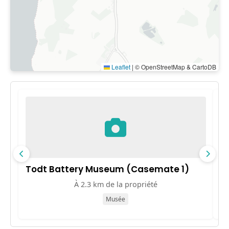
Leaflet
|
© OpenStreetMap & CartoDB
Todt Battery Museum (Casemate 1)
T
À 2.3 km de la propriété
Musée