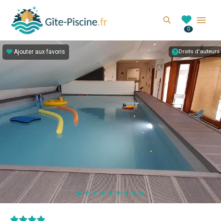
GITE-PISCINE.FR
Search
0
Location de gîte avec piscine en France
Ajouter aux favoris
Droits d'auteurs