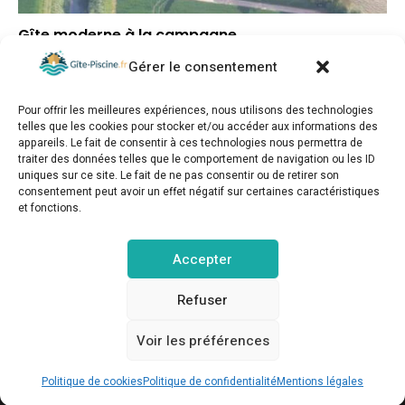
Gîte moderne à la campagne
Gérer le consentement
▼
Note globale
▼
Situation géographique
Pour offrir les meilleures expériences, nous utilisons des technologies
▲
Rapport qualité/prix
telles que les cookies pour stocker et/ou accéder aux informations des
appareils. Le fait de consentir à ces technologies nous permettra de
traiter des données telles que le comportement de navigation ou les ID
uniques sur ce site. Le fait de ne pas consentir ou de retirer son
consentement peut avoir un effet négatif sur certaines caractéristiques
et fonctions.
gite-piscine.fr © Copyright 2025. Tous droits réservés.
Accepter
MENTIONS LÉGALES
POLITIQUE DE CONFIDENTIALITÉ
Refuser
Voir les préférences
POLITIQUE DE COOKIES (UE)
CONTACT
Réserver sur Booking.com
Politique de cookies
Politique de confidentialité
Mentions légales
Réduction Genius 10% et plus possible via ce lien.