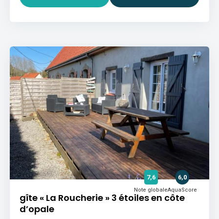
7,6
6,0
Note globale
AquaScore
gîte « La Roucherie » 3 étoiles en côte
d’opale