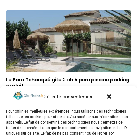
Le Faré Tchanqué gite 2 ch 5 pers piscine parking
gratuit
Gérer le consentement
▼
Note globale
–
Situation géographique
Pour offrir les meilleures expériences, nous utilisons des technologies
▼
Rapport qualité/prix
telles que les cookies pour stocker et/ou accéder aux informations des
appareils. Le fait de consentir à ces technologies nous permettra de
traiter des données telles que le comportement de navigation ou les ID
uniques sur ce site. Le fait de ne pas consentir ou de retirer son