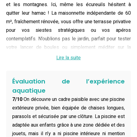
et les montagnes. Ici, même les écureuils hésitent à
quitter leur hamac ! La maisonnette indépendante de 60
m², fraîchement rénovée, vous offre une terrasse privative
pour vos siestes stratégiques ou vos apéros
contemplatifs. N’oublions pas le jardin, parfait pour tester
votre lancer de boules ou simplement méditer sur la
chance d’avoir choisi ce gîte avec piscine dans le Luberon.
Lire la suite
Parking privé gratuit, calme olympien, et Wi-Fi pour poster
vos plus belles photos de bronzage raté : tout est prévu !
Évaluation de l’expérience
Impossible de ne pas se sentir comme un roi dans cette
aquatique
maison de vacances à Roussillon, conçue pour deux
7/10
On découvre un cadre paisible avec une piscine
adultes en quête de confort. La chambre double invite à
extérieure privée, bien équipée de chaises longues,
des nuits paisibles, tandis que la salle de bains moderne
parasols et sécurisée par une clôture. La piscine est
et la cuisine équipée vous permettent de vivre comme à la
adaptée aux enfants grâce à une zone dédiée et des
maison, en mieux (parce que personne ne juge si vous
jouets, mais il n’y a ni piscine intérieure ni mention