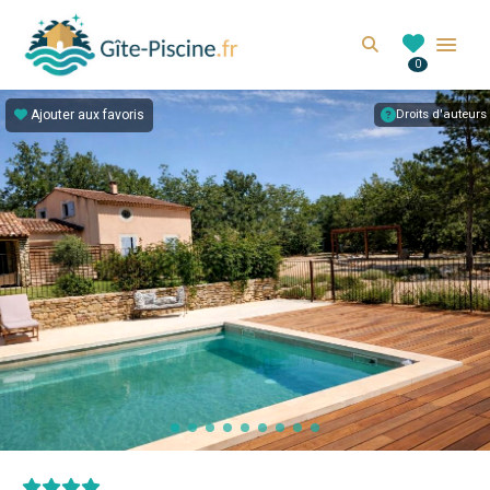
GITE-PISCINE.FR
Search
0
Location de gîte avec piscine en France
Ajouter aux favoris
Droits d'auteurs