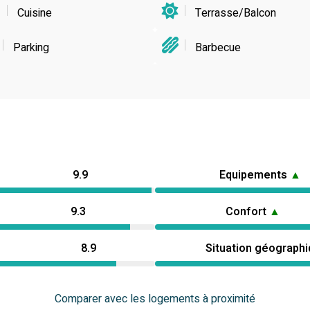
Cuisine
Terrasse/Balcon
Parking
Barbecue
9.9
Equipements
▲
9.3
Confort
▲
8.9
Situation géograph
Comparer avec les logements à proximité