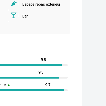
Espace repas extérieur
Bar
9.5
9.3
ique
▲
9.7