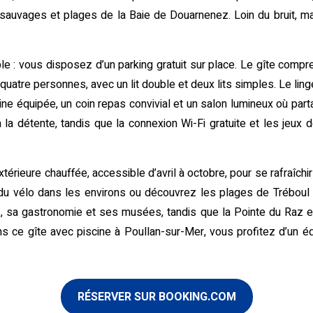
 sauvages et plages de la Baie de Douarnenez. Loin du bruit, ma
ple : vous disposez d’un parking gratuit sur place. Le gîte com
quatre personnes, avec un lit double et deux lits simples. Le linge
ne équipée, un coin repas convivial et un salon lumineux où pa
nt à la détente, tandis que la connexion Wi-Fi gratuite et les je
térieure chauffée, accessible d’avril à octobre, pour se rafraîchi
 du vélo dans les environs ou découvrez les plages de Tréboul
, sa gastronomie et ses musées, tandis que la Pointe du Raz 
s ce gîte avec piscine à Poullan-sur-Mer, vous profitez d’un équ
RÉSERVER SUR BOOKING.COM