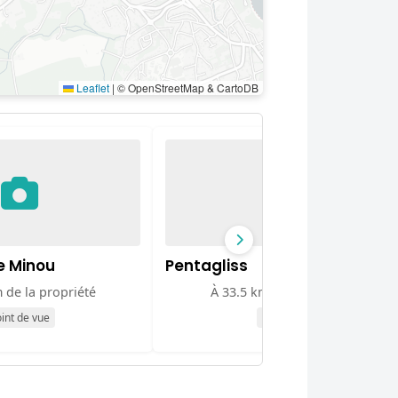
Leaflet
|
© OpenStreetMap & CartoDB
e Minou
Pentagliss
 de la propriété
À 33.5 km de la propriété
int de vue
Attraction