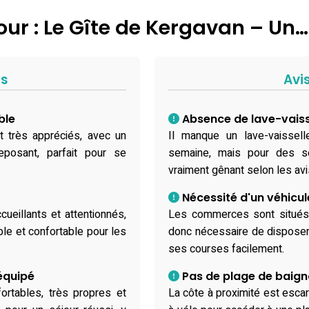
our : Le Gîte de Kergavan – Un…
fs
Avi
ble
Absence de lave-vaisse
nt très appréciés, avec un
Il manque un lave-vaissel
eposant, parfait pour se
semaine, mais pour des sé
vraiment gênant selon les avi
Nécessité d'un véhicul
ueillants et attentionnés,
Les commerces sont situés d
ble et confortable pour les
donc nécessaire de disposer 
ses courses facilement.
équipé
Pas de plage de baig
ortables, très propres et
La côte à proximité est escar