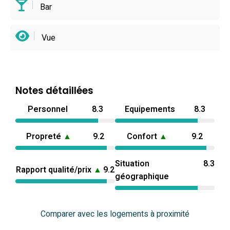
Bar
Vue
Notes détaillées
Personnel
8.3
Equipements
8.3
Propreté
▲
9.2
Confort
▲
9.2
Situation
8.3
Rapport qualité/prix
▲
9.2
géographique
Comparer avec les logements à proximité