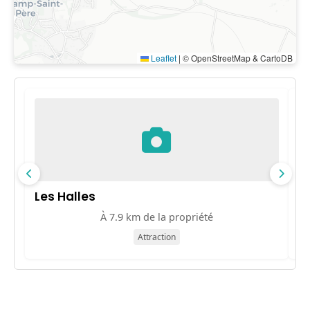
Leaflet
|
© OpenStreetMap & CartoDB
Les Halles
C
À 7.9 km de la propriété
Attraction