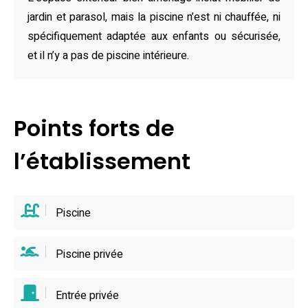
amour du confort. Les animaux sont acceptés, mais
jardin et parasol, mais la piscine n’est ni chauffée, ni
attention, ils risquent de ne plus vouloir repartir !
spécifiquement adaptée aux enfants ou sécurisée,
Non, vous ne rêvez pas : la star ici, c’est la piscine privative
et il n’y a pas de piscine intérieure.
hors-sol, idéale pour faire des concours de plongeon ou
juste lézarder au soleil. Entre deux baignades, partez
explorer Indian Forest à 7 km, le Golf Domangère ou les
Points forts de
plages mythiques des Sables-d’Olonne. Un conseil de
connaisseur : testez les halles locales et les restos du
l’établissement
coin, comme Le Prieuré ou La Guinguette de Piquet. Bref,
ce gîte avec piscine à La Petite Coutaiserie, c’est la
promesse de vacances inoubliables en Vendée, sans
Piscine
prise de tête mais avec une bonne dose de farniente et de
rires !
Piscine privée
Entrée privée