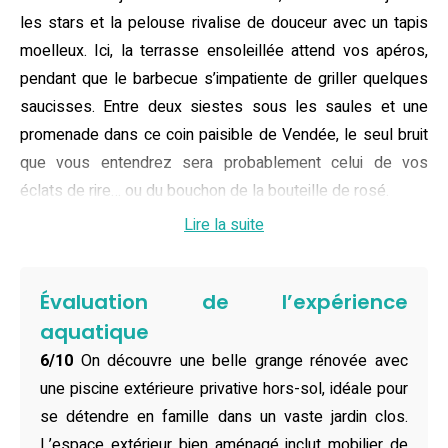
les stars et la pelouse rivalise de douceur avec un tapis
moelleux. Ici, la terrasse ensoleillée attend vos apéros,
pendant que le barbecue s’impatiente de griller quelques
saucisses. Entre deux siestes sous les saules et une
promenade dans ce coin paisible de Vendée, le seul bruit
que vous entendrez sera probablement celui de vos
éclats de rire… ou du bouchon de la bouteille de rosé.
Lire la suite
Pour faire simple, ce gîte avec piscine accueille jusqu’à
huit personnes dans quatre chambres douillettes,
parfaites pour les tribus ou les bandes de copains. La
Évaluation de l’expérience
cuisine équipée ferait pâlir d’envie un chef étoilé (ou au
aquatique
moins un amateur de pâtes). Deux salles de bains, lave-
6/10
On découvre une belle grange rénovée avec
linge, sèche-linge, Wi-Fi gratuit, parking privé… Il ne
une piscine extérieure privative hors-sol, idéale pour
manque que votre valise ! Les draps et serviettes sont en
se détendre en famille dans un vaste jardin clos.
option, histoire de tester votre esprit d’aventure ou votre
L’espace extérieur bien aménagé inclut mobilier de