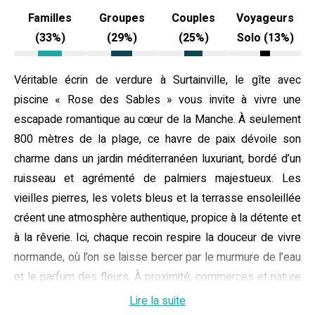
Familles
Groupes
Couples
Voyageurs
(33%)
(29%)
(25%)
Solo (13%)
Véritable écrin de verdure à Surtainville, le gîte avec
piscine « Rose des Sables » vous invite à vivre une
escapade romantique au cœur de la Manche. À seulement
800 mètres de la plage, ce havre de paix dévoile son
charme dans un jardin méditerranéen luxuriant, bordé d’un
ruisseau et agrémenté de palmiers majestueux. Les
vieilles pierres, les volets bleus et la terrasse ensoleillée
créent une atmosphère authentique, propice à la détente et
à la rêverie. Ici, chaque recoin respire la douceur de vivre
normande, où l’on se laisse bercer par le murmure de l’eau
et le parfum des fleurs. À proximité, commerces et nature
s’accordent pour offrir un séjour inoubliable dans la région
Lire la suite