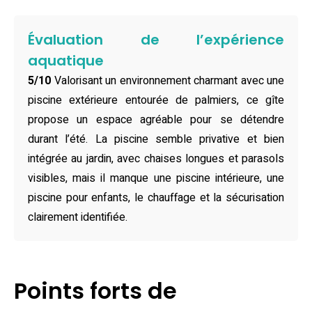
de Cherbourg.
Quel plaisir de découvrir une maison de vacances pensée
Évaluation de l’expérience
pour accueillir familles et amis, jusqu’à six personnes.
aquatique
Deux chambres douillettes — l’une avec lit double, l’autre
5/10
Valorisant un environnement charmant avec une
avec quatre lits simples — promettent des nuits paisibles.
piscine extérieure entourée de palmiers, ce gîte
Le salon chaleureux, la cuisine équipée et la salle de bains
propose un espace agréable pour se détendre
moderne offrent tout le confort nécessaire : connexion Wi-
durant l’été. La piscine semble privative et bien
Fi gratuite, télévision écran plat, lave-linge et linge de
intégrée au jardin, avec chaises longues et parasols
maison fourni. Les chambres non-fumeurs, le parking
visibles, mais il manque une piscine intérieure, une
gratuit et la terrasse privative garantissent intimité et
piscine pour enfants, le chauffage et la sécurisation
sérénité à chaque instant. Ici, chaque détail a été conçu
clairement identifiée.
pour que vous vous sentiez chez vous, en toute simplicité.
Au centre du jardin, la piscine extérieure d’eau salée,
ouverte en juillet et août, devient le théâtre de vos plus
Points forts de
belles journées d’été. Après une baignade rafraîchissante,