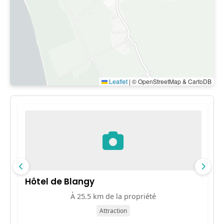
Leaflet
|
© OpenStreetMap & CartoDB
Hôtel de Blangy
F
À 25.5 km de la propriété
Attraction