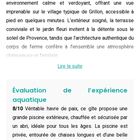
environnement calme et verdoyant, offrant une vue
imprenable sur le village typique de Grillon, accessible à
pied en quelques minutes. L’extérieur soigné, la terrasse
conviviale et le jardin fleuri invitent à la détente sous le
soleil de Provence, tandis que l’architecture authentique du
corps de ferme confère à l’ensemble une atmosphère
chaleureuse et familiale.
Lire la suite
Confortablement installées à l’étage, les chambres
climatisées sont conçues pour accueillir jusqu’à six
voyageurs dans un espace spacieux et lumineux. Chaque
Évaluation de l’expérience
chambre dispose de sa salle de bain privative avec WC,
aquatique
garantissant intimité et bien-être à tous. La grande pièce
8/10
Véritable havre de paix, ce gîte propose une
de vie, équipée d’une cuisine moderne et fonctionnelle,
grande piscine extérieure, chauffée et sécurisée par
d’un salon convivial avec télévision à écran plat et d’une
un abri, idéale pour tous les âges. La piscine est
connexion Wi-Fi gratuite, permet de partager de précieux
privée, entourée de chaises longues et d’une belle
moments en famille ou entre amis. Le parking privé gratuit