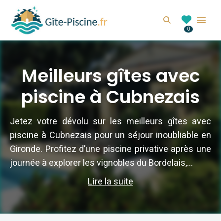
GITE-PISCINE.FR
Search
0
Location de gîte avec piscine en France
Meilleurs gîtes avec
piscine à Cubnezais
Jetez votre dévolu sur les meilleurs gîtes avec
piscine à Cubnezais pour un séjour inoubliable en
Gironde. Profitez d’une piscine privative après une
journée à explorer les vignobles du Bordelais,...
Lire la suite