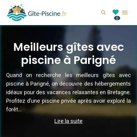
GITE-PISCINE.FR
Search
0
Location de gîte avec piscine en France
Meilleurs gîtes avec
piscine à Parigné
Quand on recherche les meilleurs gîtes avec
piscine à Parigné, on découvre des hébergements
idéaux pour des vacances relaxantes en Bretagne.
Profitez d’une piscine privée après avoir exploré la
forêt...
Lire la suite