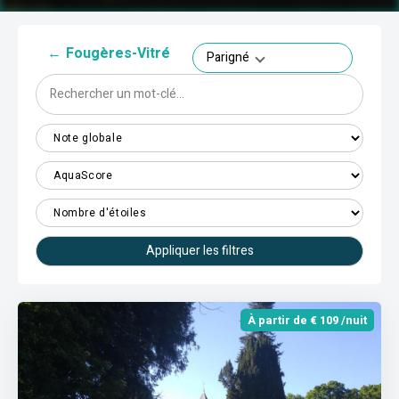
←
Fougères-Vitré
Parigné
Appliquer les filtres
À partir de € 109 /nuit