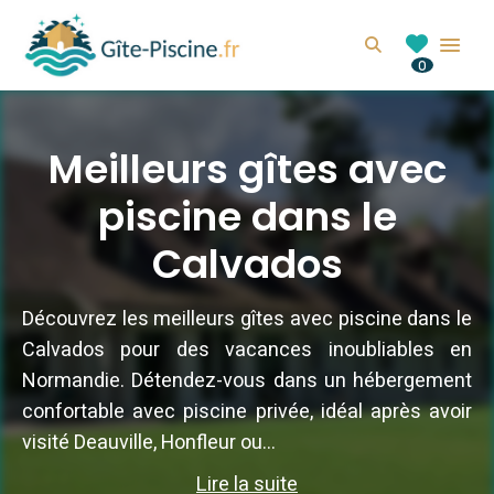
GITE-PISCINE.FR
Search
0
Location de gîte avec piscine en France
Meilleurs gîtes avec
piscine dans le
Calvados
Découvrez les meilleurs gîtes avec piscine dans le
Calvados pour des vacances inoubliables en
Normandie. Détendez-vous dans un hébergement
confortable avec piscine privée, idéal après avoir
visité Deauville, Honfleur ou...
Lire la suite