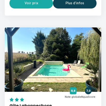
Voir prix
Plus d’infos
8,8
7,0
Note globale
AquaScore
Gîte Labonnechose