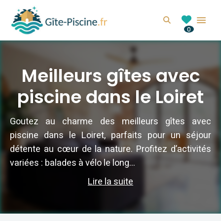
GITE-PISCINE.FR
Search
0
Location de gîte avec piscine en France
Meilleurs gîtes avec
piscine dans le Loiret
Goutez au charme des meilleurs gîtes avec
piscine dans le Loiret, parfaits pour un séjour
détente au cœur de la nature. Profitez d’activités
variées : balades à vélo le long...
Lire la suite